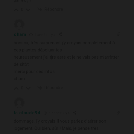
par ex ) ?
Répondre
0
cham
1 année il y a
bonsoir, très surprenant j’y croyais complètement à
ces plantes dépoluantes
heureusement j’ai tjrs aéré et je ne vais pas m’arrètter
de sitôt
merci pour ces infos
cham
Répondre
0
la claude94
1 année il y a
dommage, j’y croyais !! vous parlez d’aérer son
logement. Oui bien, sûr ! Mais, je pense très