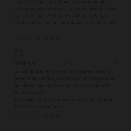
sincèrement que l’air extérieur est beaucoup plus
pollué que celui de l’intérieur (pollutions diverses mais
aussi épandages aériens permanents…..). Donc, le
mieux ne serait-ce pas d’arrêter carrément de respirer
!
Répondre
0
Mireille G.
1 année il y a
Le sujet abordé est excellent et également rare. Où
demeure dans le flou. Dernièrement un professionnel
des plantes, plus que fleuriste, me confirmait cette
réalité à ce sujet.
Après réflexion je trouve que ça a tellement de sens !
Alors MERCI à vous deux.
Répondre
0