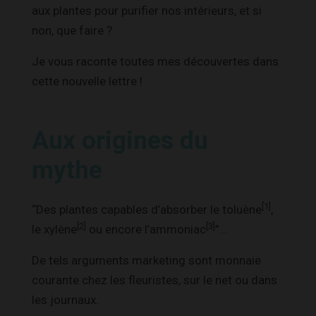
aux plantes pour purifier nos intérieurs, et si
non, que faire ?
Je vous raconte toutes mes découvertes dans
cette nouvelle lettre !
Aux origines du
mythe
[1]
“Des plantes capables d’absorber le toluène
,
[2]
[3]
le xylène
ou encore l’ammoniac
”…
De tels arguments marketing sont monnaie
courante chez les fleuristes, sur le net ou dans
les journaux.