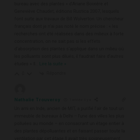
bureau avec des plantes » d’Ariane Boixière et
Geneviève Chaudet, éditions Rustica 2007, lesquels
font suite aux travaux de Bill Wolverton. Un chercheur
français dont je n’ai pas noté le nom précise : « les
recherches ont été réalisées dans des milieux à forte
concentration, on ne sait pas si les effets
d’absorption des plantes s’applique dans un milieu où
les polluants sont plus dilués, il faudrait faire d’autres
études » Il
…
Lire la suite »
Répondre
0
Nathalie Trouveroy
1 année il y a
Un ami en Inde, ancien de MIT, a purifié l’air de tout un
immeuble de bureaux à Delhi – l’une des villes les plus
polluées au monde – en consacrant un étage entier à
des plantes dépolluantes et en faisant passer toute la
ventilation par cet étage.Il avait très soigneusement