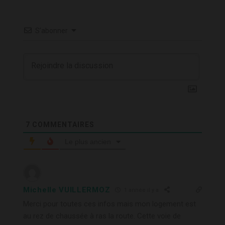
S’abonner
7
COMMENTAIRES
Le plus ancien
Michelle VUILLERMOZ
1 année il y a
Merci pour toutes ces infos mais mon logement est
au rez de chaussée à ras la route. Cette voie de