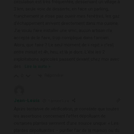
circulation est très fréquentée, desservant un village à
3 km, seule voie de desserte, en face un parking,
franchement je n’ose pas ouvrir mes fenêtres, les gaz
d’échappement arrivent directement dans ma cuisine.
J’ai voulu faire installer une vmc, aucun artisan n’a
accepté de le faire, trop compliqué dans l’ancien.
Alors, que faire ? Le seul moment de « repit » c’est
entre minuit et 4h, heu, et là je dors. L’été les 2
exploitations agricoles passent devant chez moi avec
des
…
Lire la suite »
Répondre
0
Jean-Louis
1 année il y a
Après tentative de vérification, je constate que toutes
les assertions concernant l’effet dépolluant de
certaines plantes viennent d’une source unique: « Les
plantes dépolluantes – purifier l’air de la maison ou du