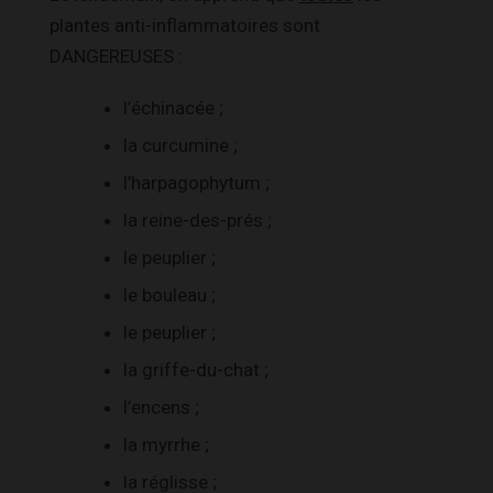
plantes anti-inflammatoires sont
DANGEREUSES :
l’échinacée ;
la curcumine ;
l’harpagophytum ;
la reine-des-prés ;
le peuplier ;
le bouleau ;
le peuplier ;
la griffe-du-chat ;
l’encens ;
la myrrhe ;
la réglisse ;