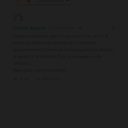
Le plus ancien
juliette dupont
6 années il y a
Presque toutes les plantes que vous citez, je les ai
prises pendant cette periode de coronavirus,
principalement l echinacea et harpagophytum auquel j
ai ajoute de la citamine D et j ai echappe a cette
infection.
Merci pour vos informations
Répondre
0