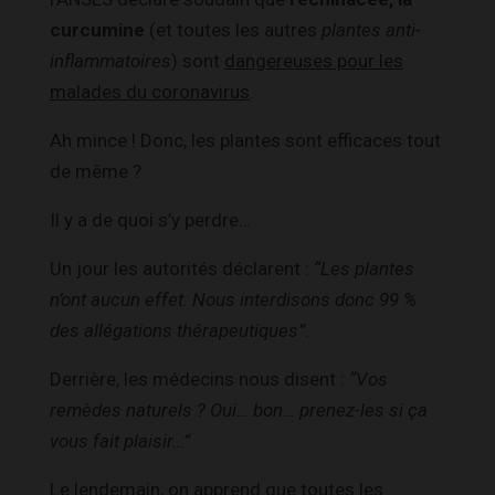
curcumine
(et toutes les autres
plantes anti-
inflammatoires
) sont
dangereuses pour les
malades du coronavirus
.
Ah mince ! Donc, les plantes sont efficaces tout
de même ?
Il y a de quoi s’y perdre…
Un jour les autorités déclarent :
“Les plantes
n’ont aucun effet. Nous interdisons donc 99 %
des allégations thérapeutiques”
.
Derrière, les médecins nous disent :
“Vos
remèdes naturels ? Oui… bon… prenez-les si ça
vous fait plaisir…”
Le lendemain, on apprend que
toutes
les