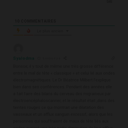
10
COMMENTAIRES
Le plus ancien
Syalodma
6 mois il y a
Bonsoir, il y tout de même une très grosse différence
entre le mal de tête « classique » et celui lié aux ondes
électromagnétiques. Le Dr Béatrice Milbert l’explique
bien dans ses conférences. Pendant des années elle
a fait faire des bilans du cerveau des migraineux par
électroencéphaloscanner, et le résultat était ,dans des
teintes rouges ce qui montrait une dilatation des
vaisseaux et un afflux sanguin excessif, alors que les
personnes qui souffraient de maux de tête liés aux
ondes avaient une très nette diminution de leur afflux