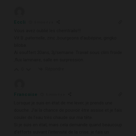
Eccli
6 mois il y a
Vous avez oublié les chemtrails!!!
Vit B ,paternelle, zinc ,bourgeons d’aubépine, gingko
biloba.
Ai souffert 30ans, 3j/semaine. Travail sous clim froide
,flux laminaire, salle en surpression.
Répondre
0
Francoise
6 mois il y a
Lorsque je suis en état de me lever, je prends une
douche. J’ai la chance de pouvoir être assise et je fais
couler de l’eau très chaude sur ma tête.
Si je suis en état, mais cela demande quand beaucoup
d’efforts suivant l’intensité de la crise, je fais un