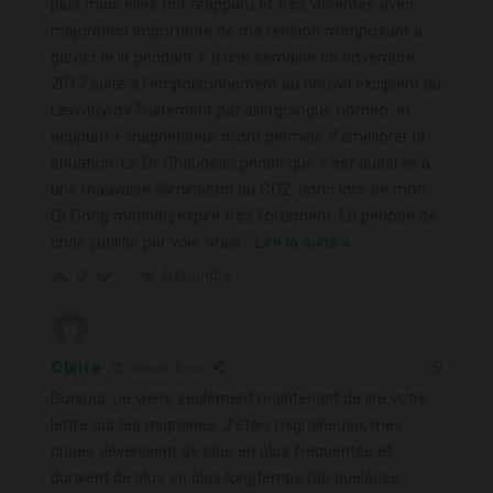
plus mais elles ont réapparu et très violentes avec
majoration importante de ma tension m’imposant à
garder le lit pendant + d’une semaine en novembre
2017 suite à l’empoisonnement au nouvel excipient du
Levothyrox.Traitement par allergologue homéo. et
acupunt.+ magnétiseur m’ont permise d’améliorer la
situation. Le Dr Chaudeau pense que c’est aussi lié à
une mauvaise élimination du CO2, donc lors de mon
QI Gong matinal j’expire très fortement. En période de
crise j’utilise par voie orale
…
Lire la suite »
Répondre
0
Claire
6 mois il y a
Bonjour. Je viens seulement maintenant de lire votre
lettre sur les migraines. J’étais migraineuse, mes
crises devenaient de plus en plus fréquentes et
duraient de plus en plus longtemps (de quelques