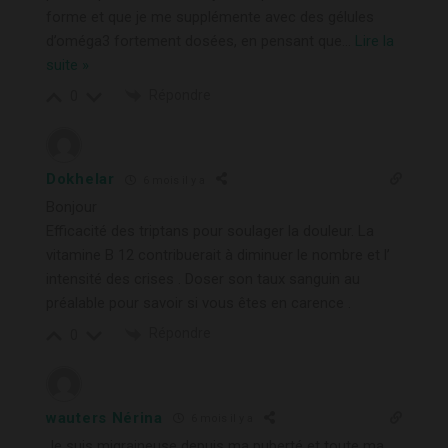
forme et que je me supplémente avec des gélules
d’oméga3 fortement dosées, en pensant que
…
Lire la
suite »
Répondre
0
Dokhelar
6 mois il y a
Bonjour
Efficacité des triptans pour soulager la douleur. La
vitamine B 12 contribuerait à diminuer le nombre et l’
intensité des crises . Doser son taux sanguin au
préalable pour savoir si vous êtes en carence .
Répondre
0
wauters Nérina
6 mois il y a
Je suis migraineuse depuis ma puberté et toute ma