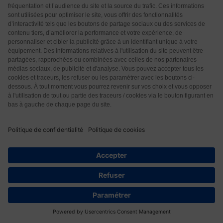
le prends qu’en dernier recours . Parfois je peux
passer 1 ou 2 mois sans crise, parfois j’ai 5/6 crises
dans un mois.
Répondre
0
Avis de nos lecteurs
10