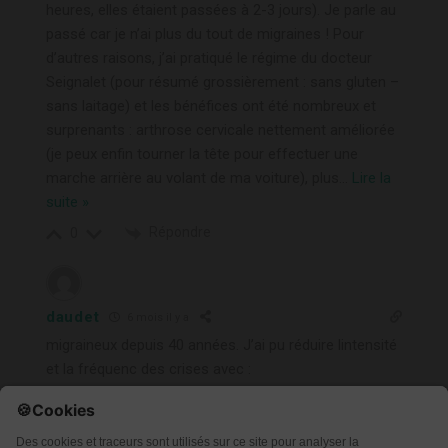
heures, elles étaient passées à 2-3 jours). Je parle au
passé car je n’ai plus du tout de migraines ! Pour
d’autres raisons, j’ai pratiqué le régime du docteur
Seignalet (pour résumé grossièrement : sans gluten –
sans laitage) et les bénéfices ont été nombreux et
surprenants : arthrose cervicale nettement améliorée
(je peux enfin tourner la tête pour effectuer une
marche arrière au volant de ma voiture), plus
…
Lire la
suite »
Répondre
0
daudet
6 mois il y a
migraineux depuis 40 années. J’ai pu réduire lintensité
et la fréquenc des crises avec :
l’acupuncture, la nutrition, la meditation et le Qi Gong.
Malgré ça j’ai encore plusieurs crises par mois,
heureusement pour moi le Zomig marche bien, je ne