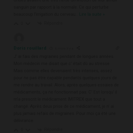
sanguin par rapport à la normale. Ce qui perturbe
beaucoup l’irrigation du cerveau
…
Lire la suite »
Répondre
0
Doris rouillard
6 mois il y a
J’ ai fais des migraines pendant de longues années.
Mon médecin me disait que c’ était dû au stresse.
Mais comme elles devenaient très intenses, assez
pour ne pas être capable pendants quelques jours de
me rendre au travail. Alors, après quelques essaies de
médicaments, ça ne fonctionnait pas. C’ Est lorsqu’ il
m’a prescrit le médicament IMITREX que tout a
changé. Après deux prise de ce médicament, je n’ ai
plus jamais refais de migraines. Pour moi ça été une
délivrance.
Répondre
0