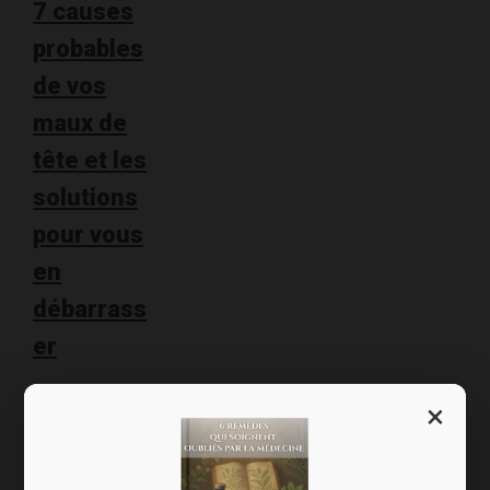
7 causes
probables
de vos
maux de
tête et les
solutions
pour vous
en
débarrass
er
Chers amis,
×
Quand la
douleur des
maux de tête