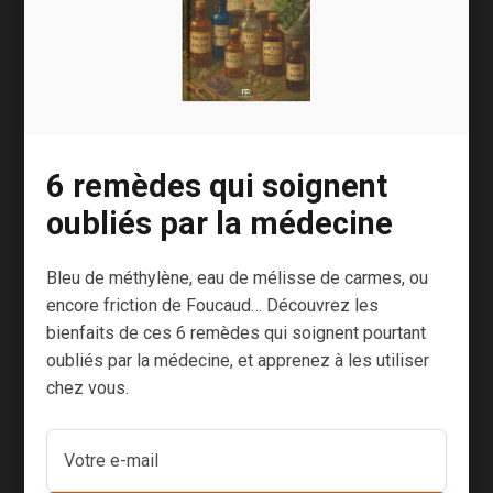
est
insupportable,
le réflexe est
de prendre des
antidouleurs
(comme le
6 remèdes qui soignent
paracétamol)
oubliés par la médecine
ou des anti-
inflammatoires
Bleu de méthylène, eau de mélisse de carmes, ou
(comme
encore friction de Foucaud… Découvrez les
l’ibuprofène).
bienfaits de ces 6 remèdes qui soignent pourtant
Le problème
oubliés par la médecine, et apprenez à les utiliser
c’est que ces
chez vous.
mêmes
médicaments
peuvent