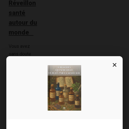
Réveillon
santé
autour du
monde
Vous avez
sans doute
déjà votre
×
repas du
réveillon en
tête. Le
casse-tête est
tel qu’on se
rabat souvent
sur les bons
vieux