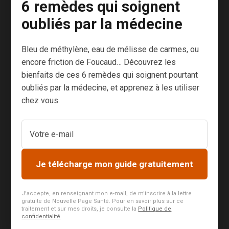
6 remèdes qui soignent
classiques :
foie gras, dinde
oubliés par la médecine
aux marrons,
bûche. Le tout
Bleu de méthylène, eau de mélisse de carmes, ou
arrosé de bon
encore friction de Foucaud… Découvrez les
vin ou de
bienfaits de ces 6 remèdes qui soignent pourtant
champagne.
oubliés par la médecine, et apprenez à les utiliser
chez vous.
Pourtant, les
sources
d’inspiration
alliant saveurs
nouvelles et
Je télécharge mon guide gratuitement
santé ne
manquent pas.
J'accepte, en renseignant mon e-mail, de m'inscrire à la lettre
Je vous
gratuite de Nouvelle Page Santé. Pour en savoir plus sur ce
traitement et sur mes droits, je consulte la
Politique de
propose...
confidentialité
.