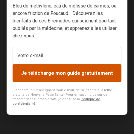
réflexions de
Bleu de méthylène, eau de mélisse de carmes, ou
encore friction de Foucaud… Découvrez les
bon sens, loin
bienfaits de ces 6 remèdes qui soignent pourtant
de tout
oubliés par la médecine, et apprenez à les utiliser
dogmatisme.
chez vous.
Comme on dit :
“il remet
l’église au
centre du
village”. Ça m’a
Je télécharge mon guide gratuitement
fait un bien...
J'accepte, en renseignant mon e-mail, de m'inscrire à la lettre
gratuite de Nouvelle Page Santé. Pour en savoir plus sur ce
traitement et sur mes droits, je consulte la
Politique de
confidentialité
.