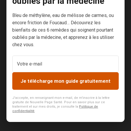
oubliés par la médecine
veut tout le
temps jouer, on
Bleu de méthylène, eau de mélisse de carmes, ou
essaye de
encore friction de Foucaud… Découvrez les
définir des
bienfaits de ces 6 remèdes qui soignent pourtant
règles, il ne les
oubliés par la médecine, et apprenez à les utiliser
respecte pas
chez vous.
(en tout cas
c’est mon
impression,
pas la sienne)
je me fâche, je
Je télécharge mon guide gratuitement
le punis et il
est furieux. À...
J'accepte, en renseignant mon e-mail, de m'inscrire à la lettre
gratuite de Nouvelle Page Santé. Pour en savoir plus sur ce
traitement et sur mes droits, je consulte la
Politique de
confidentialité
.