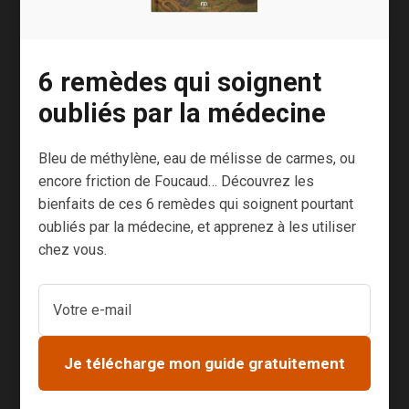
plusieurs jours pour avoir un résultat
correct.
6 remèdes qui soignent
Le vinaigre de cidre
a un effet
oubliés par la médecine
similaire au concombre. Ses
propriétés astringentes ont un effet
Bleu de méthylène, eau de mélisse de carmes, ou
régulateur sur la sudation et ses
encore friction de Foucaud… Découvrez les
vertus antiseptiques empêchent la
bienfaits de ces 6 remèdes qui soignent pourtant
oubliés par la médecine, et apprenez à les utiliser
prolifération des bactéries
chez vous.
responsables des mauvaises odeurs.
Appliquez le vinaigre sur vos aisselles
et laissez sécher.
L’aloe vera
possède les mêmes
Je télécharge mon guide gratuitement
vertus. Petit bonus : elle aide en plus à