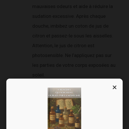
mauvaises odeurs et aide à réduire la
sudation excessive. Après chaque
douche, imbibez un coton de jus de
citron et passez-le sous les aisselles.
Attention, le jus de citron est
photosensible. Ne l’appliquez pas sur
les parties de votre corps exposées au
soleil.
Le concombre
aurait un effet
×
astringent : il resserre les pores
réduisant ainsi la production de
transpiration. Coupez-le en rondelles
et frottez-le sous vos aisselles. Il faut