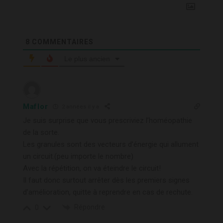
8
COMMENTAIRES
Le plus ancien
Maflor
2 années il y a
Je suis surprise que vous prescriviez l’homéopathie
de la sorte.
Les granules sont des vecteurs d’énergie qui allument
un circuit.(peu importe le nombre)
Avec la répétition, on va éteindre le circuit!
Il faut donc surtout arrêter dès les premiers signes
d’amélioration, quitte à reprendre en cas de rechute.
Répondre
0