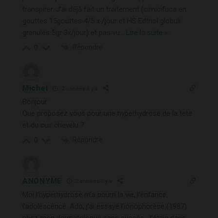
transpirer. J’ai déjà fait un traitement (cimicifuca en
gouttes 15gouttes 4/5 x /jour et HS Edtriol globuli
granulés 5gr 3x/jour) et pas vu
…
Lire la suite »
Répondre
0
Michel
2 années il y a
Bonjour
Que proposez vous pour une hyperhydrose de la tete
et du cuir chevelu ?
Répondre
0
ANONYME
2 années il y a
Moi l’hyperhydrose m’a pourri la vie, l’enfance,
l’adolescence. Ado, j’ai essayé l’ionophorèse (1987)
chez mon dermatologue sans succès. J’étais dans