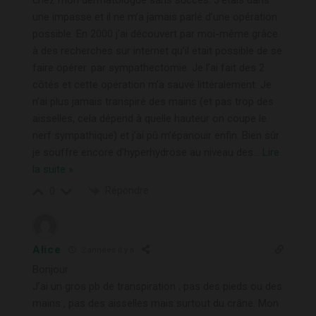
une impasse et il ne m’a jamais parlé d’une opération
possible. En 2000 j’ai découvert par moi-même grâce
à des recherches sur internet qu’il était possible de se
faire opérer. par sympathectomie. Je l’ai fait des 2
côtés et cette opération m’a sauvé littéralement. Je
n’ai plus jamais transpiré des mains (et pas trop des
aisselles, cela dépend à quelle hauteur on coupe le
nerf sympathique) et j’ai pû m’épanouir enfin. Bien sûr
je souffre encore d’hyperhydrose au niveau des
…
Lire
la suite »
Répondre
0
Alice
2 années il y a
Bonjour
J’ai un gros pb de transpiration ; pas des pieds ou des
mains , pas des aisselles mais surtout du crâne. Mon