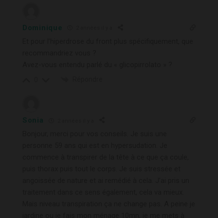
Dominique
2 années il y a
Et pour l’hiperdrose du front plus spécifiquement, que
recommandriez vous ?
Avez-vous entendu parlé du « glicopirrolato » ?
Répondre
0
Sonia
2 années il y a
Bonjour, merci pour vos conseils. Je suis une
personne 59 ans qui est en hypersudation. Je
commence à transpirer de la tête à ce que ça coule,
puis thorax puis tout le corps. Je suis stressée et
angoissée de nature et ai remédié à cela. J’ai pris un
traitement dans ce sens également, cela va mieux.
Mais niveau transpiration ça ne change pas. A peine je
jardine ou je fais mon ménage 10mn, je me mets à