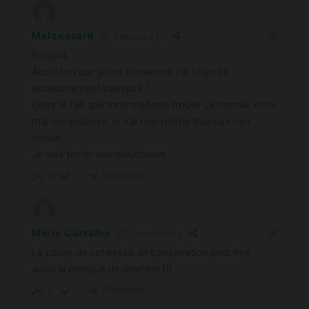
Melzessard
2 années il y a
Bonjour,
Aussi loin que je me souvienne, j’ai toujours
excessivement transpiré !
Outre le fait que mon médecin trouve ça normal, et ne
m’a rien proposé, je n’ai moi-même toujours rien
trouvé.
Je vais tenter vos solutionsm
Répondre
0
Maria Carvalho
2 années il y a
La cause de cet excès de transpiration peut être
aussi la manque de vitamine D!
Répondre
0