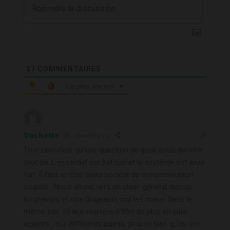
27
COMMENTAIRES
Le plus ancien
Vachette
11 mois il y a
Tout ceci n’est qu’une question de gros sous derrière
tout ça. L’essentiel est bafoué et le système est ainsi
fait. Il faut arrêter cette société de consommation
stupide . Nous allons vers un clash général depuis
longtemps et nos dirigeants ont les mains dans le
même sac. Et leur manière d’être de plus en plus
violents , sur différents points, prouve bien qu’ils ont