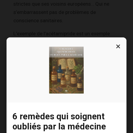
strictes que ses voisins européens… Qui ne
s’embarrassent pas de problèmes de
conscience sanitaires.
L’exemple de l’acétamipride est un exemple
flagrant. Il est interdit en France depuis 2018
×
alors qu’il reste autorisé dans l’UE jusqu’en
2033 !
Nous importons donc en masse des produits
traités par cet insecticide poison et nos
agriculteurs en sont réduits à jouer le rôle de
dindons de la farce !
6 remèdes qui soignent
La nécessité d’une
oubliés par la médecine