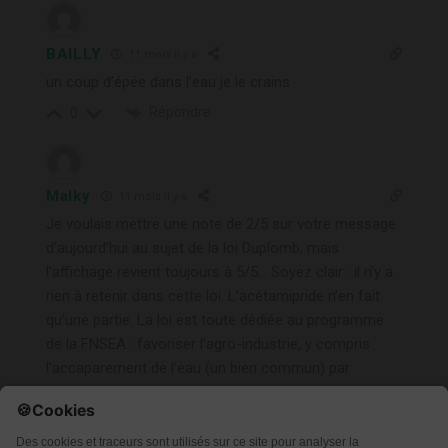
BAILLY
11 mois il y a
un coup d’épée dans l’eau je le crains
Répondre
0
Malky
11 mois il y a
Je voulais mettre une note de 2/5 sur votre message
d’aujourd’hui au sujet de la loi Duplomb, mais
l’affichage revient toujours à 5/5… Soyez clair : il n’y a
rien à retenir dans cette loi. L’acétamipride n’en fait
qu’une partie. La loi est toute dédiée au programme
de la FNSEA : favoriser l’agro-industrie, y compris
l’accaparement de l’eau (un bien commun) par
quelques-uns au détriment de tout les autres, pour
que les producteurs de maïs puissent arroser à gogo
en plein cagnard une culture destinée à l’exportation,