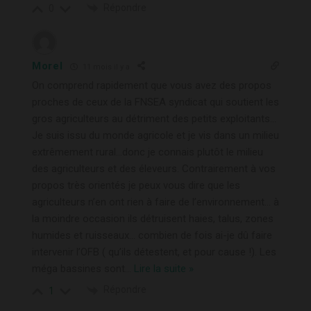
Répondre
0
Morel
11 mois il y a
On comprend rapidement que vous avez des propos
proches de ceux de la FNSEA syndicat qui soutient les
gros agriculteurs au détriment des petits exploitants…
Je suis issu du monde agricole et je vis dans un milieu
extrêmement rural…donc je connais plutôt le milieu
des agriculteurs et des éleveurs. Contrairement à vos
propos très orientés je peux vous dire que les
agriculteurs n’en ont rien à faire de l’environnement… à
la moindre occasion ils détruisent haies, talus, zones
humides et ruisseaux… combien de fois ai-je dû faire
intervenir l’OFB ( qu’ils détestent, et pour cause !). Les
méga bassines sont
…
Lire la suite »
Répondre
1