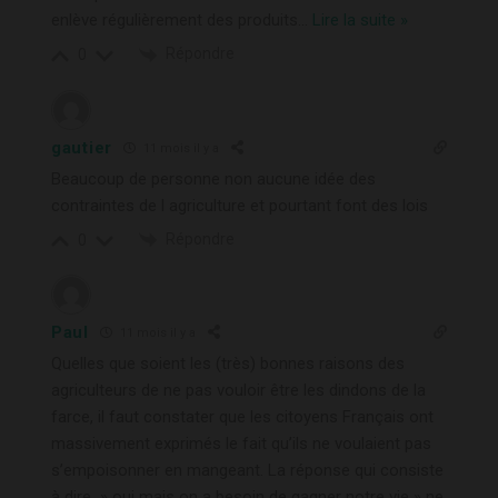
enlève régulièrement des produits
…
Lire la suite »
Répondre
0
gautier
11 mois il y a
Beaucoup de personne non aucune idée des
contraintes de l agriculture et pourtant font des lois
Répondre
0
Paul
11 mois il y a
Quelles que soient les (très) bonnes raisons des
agriculteurs de ne pas vouloir être les dindons de la
farce, il faut constater que les citoyens Français ont
massivement exprimés le fait qu’ils ne voulaient pas
s’empoisonner en mangeant. La réponse qui consiste
à dire » oui mais on a besoin de gagner notre vie » ne