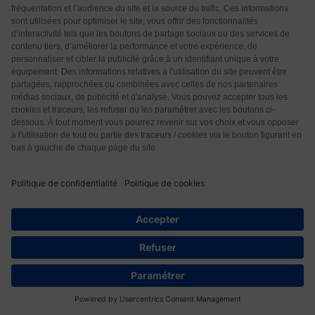
pas à nourrir la population française. Et puis les
« fermes »-usines, plutôt usines que
…
Lire la suite »
Répondre
0
Francoise
11 mois il y a
J’ai signé cette pétition contre la loi Duplomb. Je suis
pour un soutien à notre agriculture. Mais que dire des
producteurs de noisettes ou betteraves qui pratiquent
une monoculture depuis des décennies sur leur sol
exsangue, alors que le plus petit jardinier opère une
rotation de ses cultures dans son potager. Qu’il sait
que pour faciliter la polinisation rien de vaut une
diversité de plans. Que dire des méga-bassines qui ne
sont qu’un emplâtre sur une jambe de bois : ce sont
27
les nappes phréatiques qui vont trinquer si je puis
dire…on prend de l’eau là où il n’y en
…
Lire la suite »