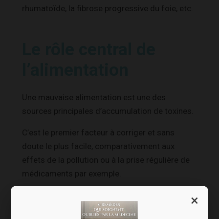
rhumatoïde, la fibrose progressive du foie, etc.
Le rôle central de
l’alimentation
Une mauvaise alimentation est une des
sources principales d’accumulation de toxines.
C’est le premier facteur à corriger et sans
doute le plus facile, comparativement aux
effets de la pollution ou à la prise régulière de
médicaments par exemple.
Certains aliments favorisent la production
×
de substances de type mucus (ce que les