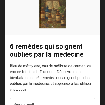
naturopathes appellent des « colles »).
Les principaux sont :
les graisses animales et les graisses
trans
les lipides en excès
6 remèdes qui soignent
les glucides raffinés (farines blanches,
oubliés par la médecine
sucres)
les féculents en excès
Bleu de méthylène, eau de mélisse de carmes, ou
encore friction de Foucaud… Découvrez les
Quand ces déchets sont trop abondants pour
bienfaits de ces 6 remèdes qui soignent pourtant
être éliminés naturellement, ils peuvent
oubliés par la médecine, et apprenez à les utiliser
entraîner des expressions symptomatiques de
chez vous.
plusieurs types : glaires, eczéma suintant, acné,
bronchite, sinusite, asthme, écoulements