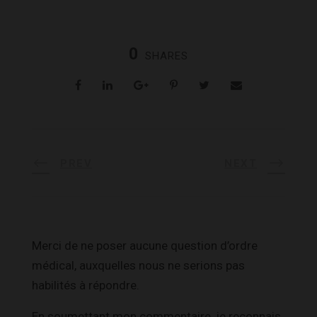
0
SHARES
PREV
NEXT
Merci de ne poser aucune question d’ordre
médical, auxquelles nous ne serions pas
habilités à répondre.
En soumettant mon commentaire, je reconnais