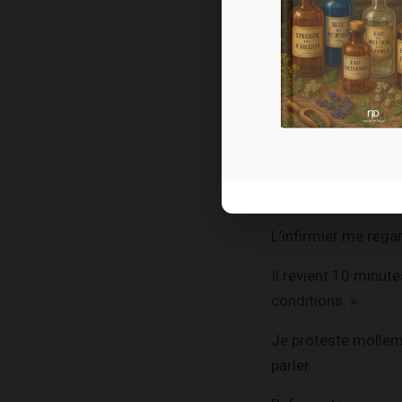
assez sérieux.
Sur mon ordonnance, 
Je le précise à nou
Je me prépare alors
Vous avez apporté le
Je lui réponds que 
L’infirmier me rega
Il revient 10 minute
conditions. »
Je proteste mollemen
parler.