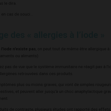
s le dira.
s en cas de souci…
e des « allergies à l’iode »
à l’iode n’existe pas
, on peut tout de même être allergique à
aments ou aliments).
z pas de vue que le système immunitaire ne réagit pas à l’
llergènes retrouvées dans ces produits.
ptômes plus ou moins graves, qui vont de simples rougeurs 
gestives, et peuvent aller jusqu’à un choc anaphylactique gra
ment.
uits de contraste, plusieurs études ont rapporté des effet