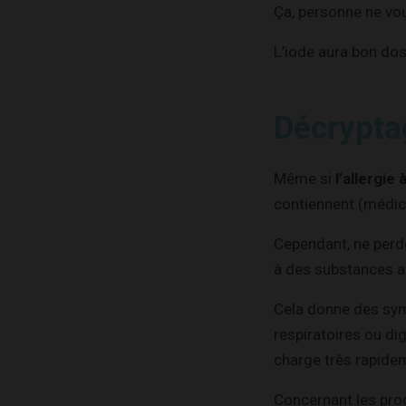
Ça, personne ne vou
L’iode aura bon do
Décryptag
Même si
l’allergie 
contiennent (médic
Cependant, ne perde
à des substances a
Cela donne des sym
respiratoires ou di
charge très rapide
Concernant les prod