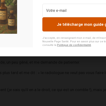
il est spécifié noir sur blanc : scanner sans injection.
Je télécharge mon guide 
veau sur les papiers à remplir avant l’examen.
 pour passer le scanner, lorsqu’un infirmier vient me voir e
J'accepte, en renseignant mon e-mail, de m'inscrire
 produit pour l’injection ? »
Nouvelle Page Santé. Pour en savoir plus sur ce tr
consulte la
Politique de confidentialité
.
l’examen doit se faire sans, et que cela est bien signalé su
rde, un peu gêné, et me demande de patienter.
s plus tard et me dit : « le radiologue ne veut pas vous faire
t (je sais qu’il en a le droit, ce qui est un comble !), mais 