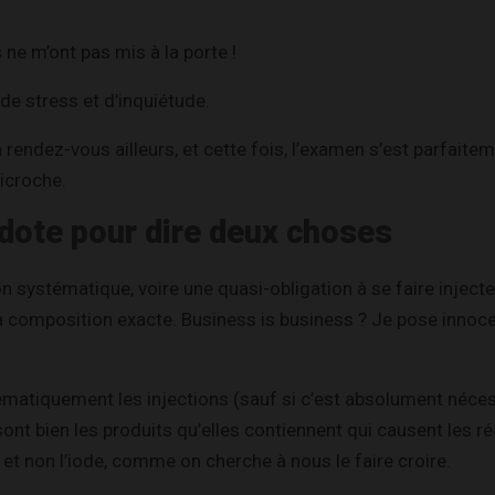
s ne m’ont pas mis à la porte !
e stress et d’inquiétude.
 rendez-vous ailleurs, et cette fois, l’examen s’est parfaite
nicroche.
dote pour dire deux choses
tion systématique, voire une quasi-obligation à se faire inject
la composition exacte. Business is business ? Je pose inno
tématiquement les injections (sauf si c’est absolument nécessa
sont bien les produits qu’elles contiennent qui causent les r
 et non l’iode, comme on cherche à nous le faire croire.