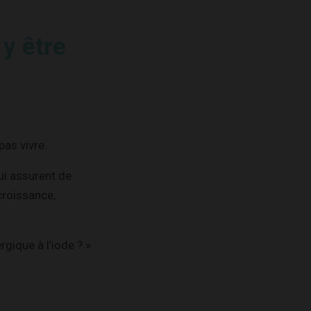
 y être
pas vivre.
ui assurent de
croissance,
gique à l’iode ? »