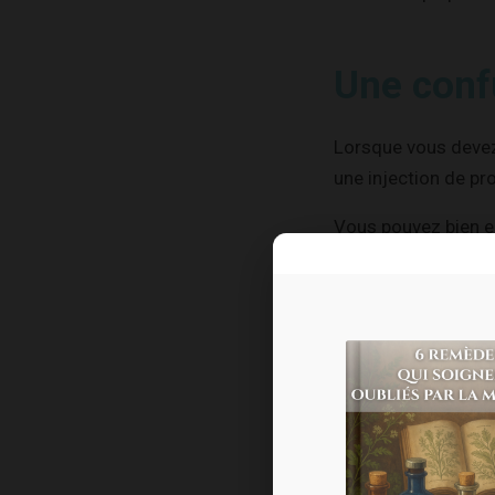
Une conf
Lorsque vous devez
une injection de pr
Vous pouvez bien e
Au mieux, on vous 
C’est ce qui m’est ar
Quand j’ai 
Il y a deux ans, un
Je me rends à mon 