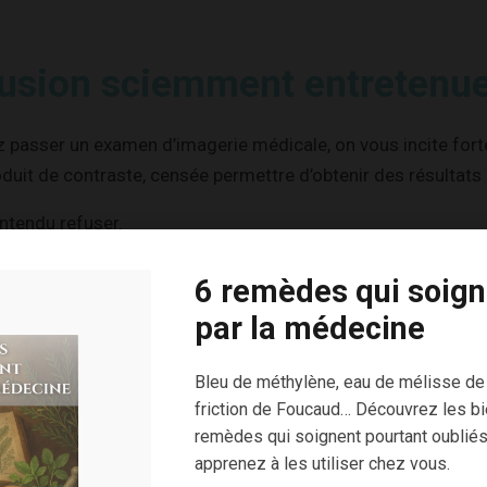
usion sciemment entretenue
 passer un examen d’imagerie médicale, on vous incite for
oduit de contraste, censée permettre d’obtenir des résultats 
ntendu refuser.
fera comprendre que ce n’est pas une bonne décision.
6 remèdes qui soign
rivé : j’ai refusé.
par la médecine
osé dire non
Bleu de méthylène, eau de mélisse de
friction de Foucaud… Découvrez les bi
 problème de santé m’oblige à passer un scanner en urgence.
remèdes qui soignent pourtant oubliés
apprenez à les utiliser chez vous.
rendez-vous, assez anxieux, un peu déboussolé même, car