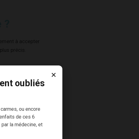
 ?
tement à accepter
plus précis.
×
ent oubliés
 carmes, ou encore
enfaits de ces 6
 par la médecine, et
 mes soucis sont