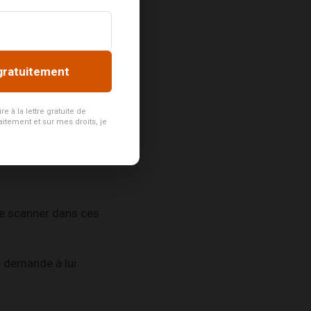
gratuitement
t me demande : «
 à la lettre gratuite de
aitement et sur mes droits, je
r mon ordonnance.
 le scanner dans ces
je demande à lui