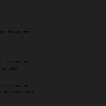
ment déroulé, sans
er un produit dont
cemment la
ire et justifié),
éactions allergiques