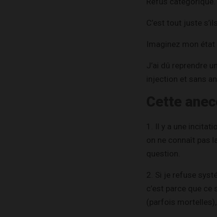
Refus catégorique.
C’est tout juste s’il
Imaginez mon état d
J’ai dû reprendre un
injection et sans a
Cette anec
1. Il y a une incita
on ne connaît pas 
question.
2. Si je refuse sys
c’est parce que ce 
(parfois mortelles),