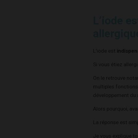
L’iode es
allergiqu
L’iode est
indispen
Si vous étiez aller
On le retrouve not
multiples fonctions
développement du s
Alors pourquoi, ava
La réponse est simp
Je vous explique to