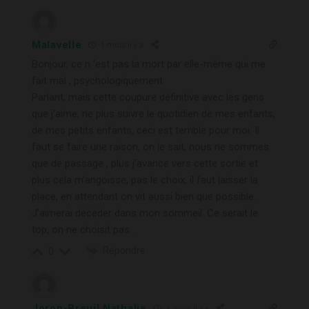
Malavelle
1 mois il y a
Bonjour, ce n ‘est pas la mort par elle-même qui me
fait mal , psychologiquement
Parlant, mais cette coupure définitive avec les gens
que j’aime, ne plus suivre le quotidien de mes enfants,
de mes petits enfants, ceci est terrible pour moi. Il
faut se faire une raison, on le sait, nous ne sommes
que de passage , plus j’avance vers cette sortie et
plus cela m’angoisse, pas le choix, il faut laisser la
place, en attendant on vit aussi bien que possible.
J’aimerai décèder dans mon sommeil. Ce serait le
top, on ne choisit pas .
Répondre
0
Joron-Breuil Nathalie
1 mois il y a