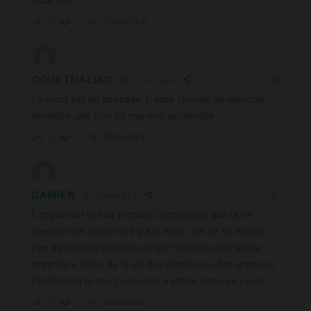
pour moi !!!!
Répondre
0
COURTHALIAC
1 mois il y a
La mort est un passage. L âme change de véhicule
terrestre une fois sa mission accomplie.
Répondre
0
DAMIEN
1 mois il y a
L’important est de prendre conscience que la vie
n’existe que parce qu’il y a la mort : on ne se nourrit
pas de matière minérale, mais toujours de matière
organique issue de la vie des plantes ou des animaux.
Finalement la mort consiste à entrer dans ce cycle.
Répondre
0