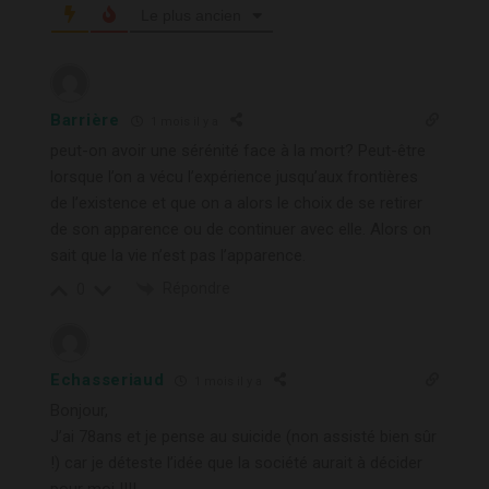
Le plus ancien
Barrière
1 mois il y a
peut-on avoir une sérénité face à la mort? Peut-être
lorsque l’on a vécu l’expérience jusqu’aux frontières
de l’existence et que on a alors le choix de se retirer
de son apparence ou de continuer avec elle. Alors on
sait que la vie n’est pas l’apparence.
Répondre
0
Echasseriaud
1 mois il y a
Bonjour,
J’ai 78ans et je pense au suicide (non assisté bien sûr
!) car je déteste l’idée que la société aurait à décider