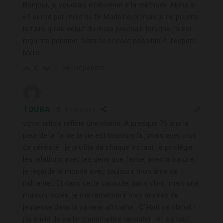
Bonjour, je voudrais m’abonner à la méthode Alpha à
69 euros par mois du Dr Madelrieux mais je ne pourrai
le faire qu’au début du mois prochain lorsque j’aurai
reçu ma pension. Sera ce encore possible ? J’espère.
Merci
Répondre
0
TOUBA
1 mois il y a
votre article reflète une réalité. A presque 76 ans la
peur de la fin de la vie est toujours là , mais avec plus
de sérénité . je profite de chaque instant. je privilégie
les relations avec les gens que j’aime, avec la nature.
je regarde le monde avec toujours mon âme de
militante . Et dans cette canicule, sans clim , mais une
maison isolée, je me remémore mes années de
jeunesse dans la savane africaine . C’était ce climat !
j’ai envie de parler transmettre raconter . et surtout