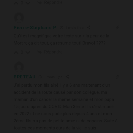
Répondre
0
Pierre-Stéphane P.
1 mois il y a
Qu’il est magnifique votre texte sur « la peur de la
Mort »; ça dit tout, ça résume tout! Bravo! ????
Répondre
0
BRETEAU
1 mois il y a
J’ai perdu mon fils aîné il y a 6 ans maitenant d’un
accident de la route causé par son collègue, ma
maman d’un cancer la même semaine et mon papa
15 jours après du COVID. Mon 3ème fils s’est marié
en 2022 et ne nous parle plus depuis 4 ans et mon
2ème fils n’a pas de petite amie ni de copains. Suite à
toutes ces moments durs de la vie, je suis