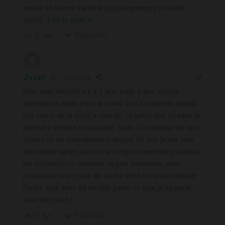
rester en bonne santé le plus longtemps possible
après
…
Lire la suite »
Répondre
0
Joszt
1 mois il y a
Mon mari décédé il y a 2 ans suite à des soucis
cardiaques mais c’est le covid qui l’a emporté depuis
ma vision de la mort a changé, j’espère que lorsque je
partirai il viendra m’accueillir. Suite à la douleur de son
départ ns ns connaissions depuis 50 ans je me suis
demandée après une vie si longue ensemble pourquoi
les conjoints ne meurent ils pas ensemble, pour
poursuivre leur route de l’autre côté et ne pas laisser
l’autre seul avec sa terrible peine et seul, je lui parle
tous les jours !
Répondre
0