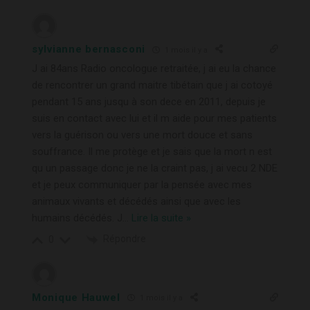
sylvianne bernasconi
1 mois il y a
J ai 84ans Radio oncologue retraitée, j ai eu la chance
de rencontrer un grand maitre tibétain que j ai cotoyé
pendant 15 ans jusqu à son dece en 2011, depuis je
suis en contact avec lui et il m aide pour mes patients
vers la guérison ou vers une mort douce et sans
souffrance. Il me protège et je sais que la mort n est
qu un passage donc je ne la craint pas, j ai vecu 2 NDE
et je peux communiquer par la pensée avec mes
animaux vivants et décédés ainsi que avec les
humains décédés. J
…
Lire la suite »
Répondre
0
Monique Hauwel
1 mois il y a