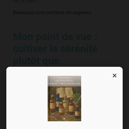
Beaucoup sont porteurs de sagesse.
Mon point de vue :
cultiver la sérénité
plutôt que
l’immortalité
×
Dans une approche de santé naturelle, bien
vieillir ne consiste pas seulement à préserver
son corps.
Il s’agit également de prendre soin de son
équilibre émotionnel, de nourrir ses liens