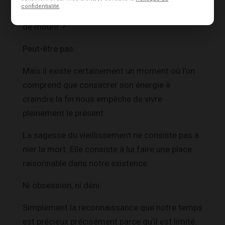
confidentialité
.
Alors, existe-t-il un moment où l’on n’a plus peur
de mourir ?
Peut-être pas.
Mais il existe certainement un moment où l’on
comprend que consacrer son énergie à
craindre la fin nous empêche de vivre
pleinement le présent.
La sagesse du vieillissement ne consiste pas à
nier la mort. Elle consiste à lui faire une place
raisonnable dans notre existence.
Ni obsession, ni déni.
Simplement la reconnaissance que notre temps
est précieux précisément parce qu’il est limité.