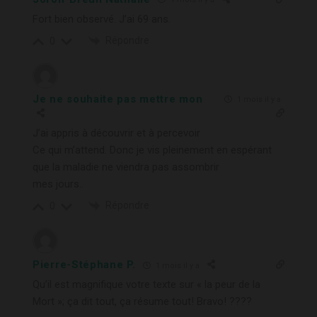
Fort bien observé. J’ai 69 ans.
Répondre
0
Je ne souhaite pas mettre mon
1 mois il y a
J’ai appris à découvrir et à percevoir
Ce qui m’attend. Donc je vis pleinement en espérant
que la maladie ne viendra pas assombrir
mes jours..
Répondre
0
Pierre-Stéphane P.
1 mois il y a
Qu’il est magnifique votre texte sur « la peur de la
Mort »; ça dit tout, ça résume tout! Bravo! ????