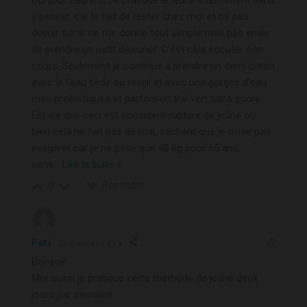
Bonjour Laurent, Je pratique le jeûne intermittent sans
y penser, car le fait de rester chez moi et ne pas
devoir sortir ne me donne tout simplement pas envie
de prendre un petit déjeuner. C’est cela écouter son
corps. Seulement je continue à prendre un demi citron
avec le l’eau tiède au réveil et avec une gorgée d’eau
mes probiotiques et parfois un thé vert sans sucre.
Est-ce que ceci est considéré rupture de jeûne ou
bien cela ne fait pas de mal, sachant que je n’ose pas
exagérer car je ne pèse que 48 kg pour 65 ans,
sans
…
Lire la suite »
Répondre
0
Fati
5 années il y a
Bonsoir
Moi aussi je pratique cette méthode de jeûne deux
jours par semaine.