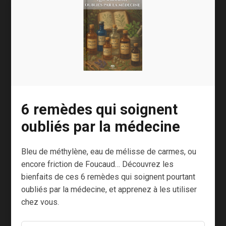
La perte du poids qui en découlera va dépendre
de chacun.
Les graisses ne vont fondre qu’en cas de jeûne
strict (au moins intermittent).
L’autre avantage du jeûne est qu’il incite
l’organisme à ne pas faire trop de stock.
6 remèdes qui soignent
Lorsqu’on fait trois repas par jour et qu’on se
oubliés par la médecine
dépense peu, le surplus calorique est stocké.
Le fait de jeûner va enclencher le processus
Bleu de méthylène, eau de mélisse de carmes, ou
inverse.
encore friction de Foucaud… Découvrez les
bienfaits de ces 6 remèdes qui soignent pourtant
Un effet étonnant sur le
oubliés par la médecine, et apprenez à les utiliser
chez vous.
vieillissement