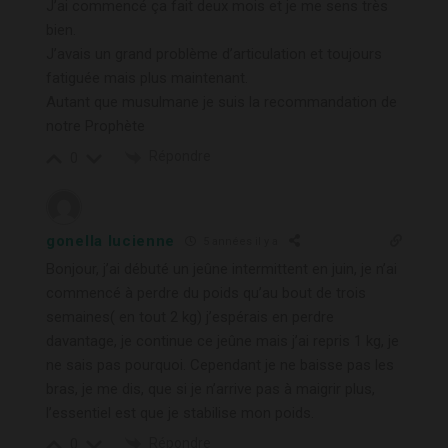
J’ai commencé ça fait deux mois et je me sens très
bien.
J’avais un grand problème d’articulation et toujours
fatiguée mais plus maintenant.
Autant que musulmane je suis la recommandation de
notre Prophète
Répondre
0
gonella lucienne
5 années il y a
Bonjour, j’ai débuté un jeûne intermittent en juin, je n’ai
commencé à perdre du poids qu’au bout de trois
semaines( en tout 2 kg) j’espérais en perdre
davantage, je continue ce jeûne mais j’ai repris 1 kg, je
ne sais pas pourquoi. Cependant je ne baisse pas les
bras, je me dis, que si je n’arrive pas à maigrir plus,
l’essentiel est que je stabilise mon poids.
Répondre
0