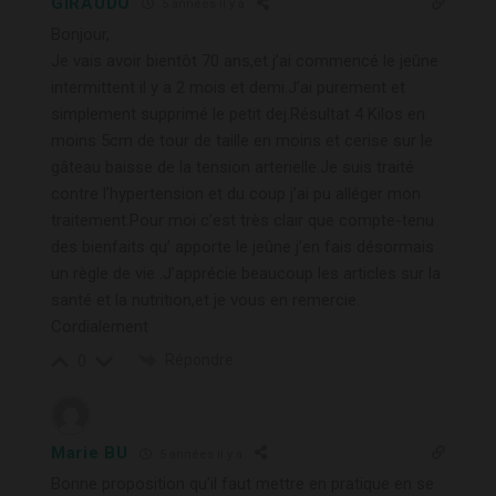
GIRAUDO
5 années il y a
Bonjour,
Je vais avoir bientôt 70 ans,et j’ai commencé le jeûne
intermittent il y a 2 mois et demi.J’ai purement et
simplement supprimé le petit dej.Résultat 4 Kilos en
moins 5cm de tour de taille en moins et cerise sur le
gâteau baisse de la tension arterielle.Je suis traité
contre l’hypertension et du coup j’ai pu alléger mon
traitement.Pour moi c’est très clair que compte-tenu
des bienfaits qu’ apporte le jeûne j’en fais désormais
un règle de vie .J’apprécie beaucoup les articles sur la
santé et la nutrition,et je vous en remercie.
Cordialement
Répondre
0
Marie BU
5 années il y a
Bonne proposition qu’il faut mettre en pratique en se