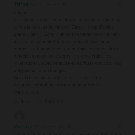
Trifon
5 années il y a
bonjour,
je pratique le quasi jeûne depuis une dizaine d’années,
je fais la cure jus de citron (150ml) + sirop d’érable
grade C(bio) (150ml) + un peu de tabassco dilué dans
3 litres de tisane de fruits des bois à boire sur la
journée. Le tabassco est coupe faim, le jus de citron
détoxifie et alcanise le corps, le sirop d’érable, les
minéraux et un peu de sucre et les fruits des bois, des
polyphénols et un bon goût.
Attention aussi en sortie de cure à reprendre
progressivement une alimentation normale.
Merci à vous
Répondre
1
Violette
5 années il y a