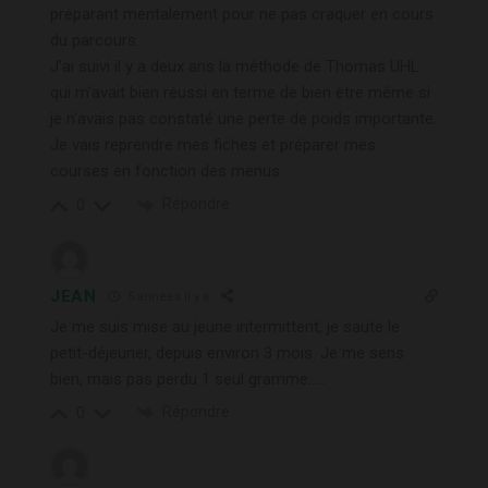
préparant mentalement pour ne pas craquer en cours
du parcours.
J’ai suivi il y a deux ans la méthode de Thomas UHL
qui m’avait bien réussi en terme de bien être même si
je n’avais pas constaté une perte de poids importante.
Je vais reprendre mes fiches et préparer mes
courses en fonction des menus.
Répondre
0
JEAN
5 années il y a
Je me suis mise au jeune intermittent, je saute le
petit-déjeuner, depuis environ 3 mois. Je me sens
bien, mais pas perdu 1 seul gramme…..
Répondre
0