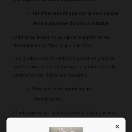
Un
effet bénéfique sur le microbiote
et le syndrome du côlon irritable
Mettre les intestins au repos leur permet de
1
développer une flore plus équilibrée.
Les douleurs et l’inconfort digestif en général
sont diminués, de même que le gonflement du
ventre, les diarrhées, les nausées.
Une perte de poids ou sa
stabilisation
C’est en premier lieu la rétention d’eau qui sera
réduite.
×