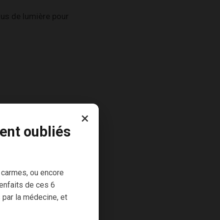
lus de lumière pour
×
ent oubliés
duction soutenue
 carmes, ou encore
enfaits de ces 6
 par la médecine, et