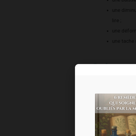
une diminu
lire ;
une déform
une tache 
Qui sont 
Les radica
Les cellules de la
de radicaux libres.
La lumière trop int
À ces radicaux libre