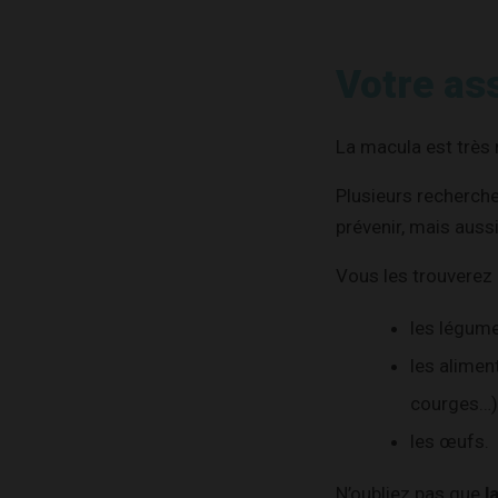
Votre ass
La macula est trè
Plusieurs recherch
prévenir, mais aussi
Vous les trouverez 
les légumes
les alimen
courges…)
les œufs.
N’oubliez pas que
l