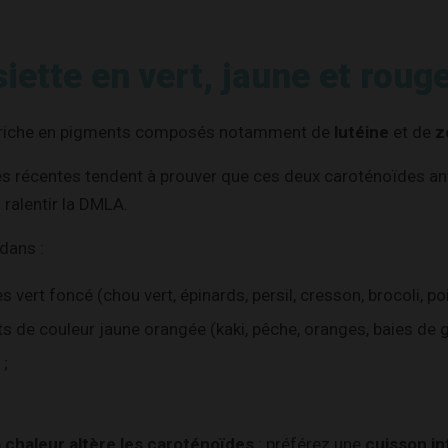
iette en vert, jaune et roug
s riche en pigments composés notamment de
lutéine
et de
z
es récentes tendent à prouver que ces deux caroténoïdes a
 ralentir la DMLA.
dans :
 vert foncé (chou vert, épinards, persil, cresson, brocoli, po
ts de couleur jaune orangée (kaki, pêche, oranges, baies de g
 ;
a chaleur altère les caroténoïdes
: préférez une
cuisson in