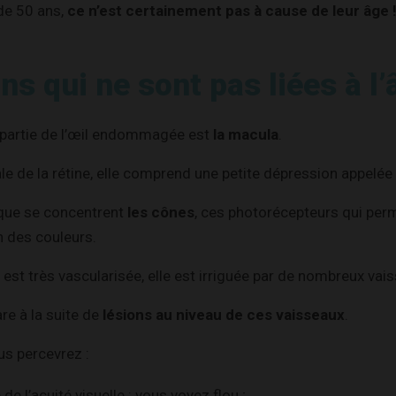
de 50 ans,
ce n’est certainement pas à cause de leur âge 
ns qui ne sont pas liées à l’
 partie de l’œil endommagée est
la macula
.
ale de la rétine, elle comprend une petite dépression appelée
 que se concentrent
les cônes
, ces photorécepteurs qui perm
n des couleurs.
l est très vascularisée, elle est irriguée par de nombreux va
re à la suite de
lésions au niveau de ces vaisseaux
.
s percevrez :
de l’acuité visuelle : vous voyez flou ;