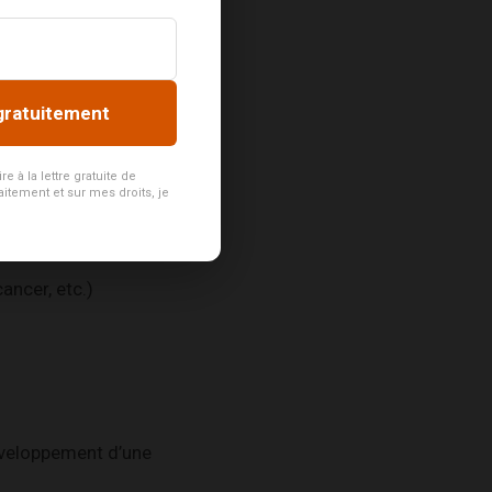
gratuitement
 à la lettre gratuite de
aitement et sur mes droits, je
ancer, etc.)
éveloppement d’une