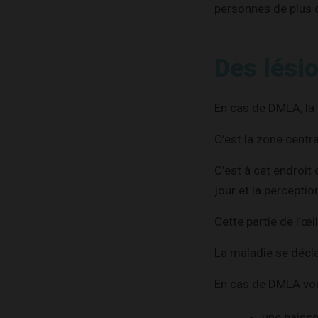
personnes de plus 
Des lésio
En cas de DMLA, la
C’est la zone centr
C’est à cet endroit
jour et la perceptio
Cette partie de l’œi
La maladie se décla
En cas de DMLA vou
une baisse 