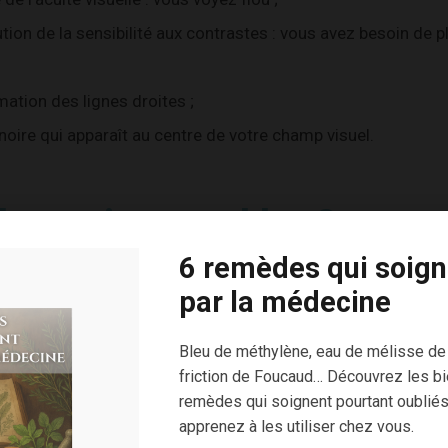
tion de la sensibilité aux contrastes : vous avez besoin de p
ation des lignes droites ;
noire qui apparaît au centre de votre champ visuel.
les vrais coupables ?
6 remèdes qui soign
ux libres
par la médecine
 rétine consomment beaucoup d’oxygène, provoquant une pro
Bleu de méthylène, eau de mélisse de
friction de Foucaud… Découvrez les bi
ense y contribue aussi.
remèdes qui soignent pourtant oubliés
apprenez à les utiliser chez vous.
s « naturels » s’ajoutent :