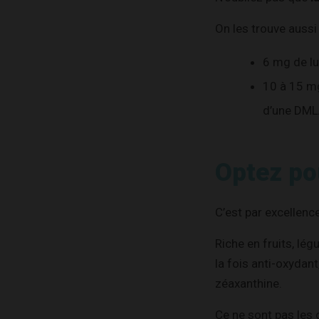
On les trouve auss
6 mg de lu
10 à 15 mg
d’une DML
Optez po
C’est par excellenc
Riche en fruits, lég
la fois anti-oxydant
zéaxanthine.
Ce ne sont pas les 