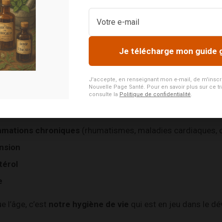
Je télécharge mon guide 
se alimentation ;
J'accepte, en renseignant mon e-mail, de m'inscrire
Nouvelle Page Santé. Pour en savoir plus sur ce tr
 ;
consulte la
Politique de confidentialité
.
tion déraisonnable aux rayons solaires.
mmations chroniques
(rhumatismes, maladies cardiaques, c
nsion
térol
e
e l’âge, c’est
notre hygiène de vie
qui est en jeu dans le d