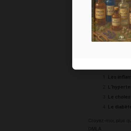
le tabac ;
l’alcool ;
le stress ;
une mauvai
la pollution
une exposi
Les infla
L’hyperte
Le choles
Le diabèt
Croyez-moi, plus qu
DMLA.