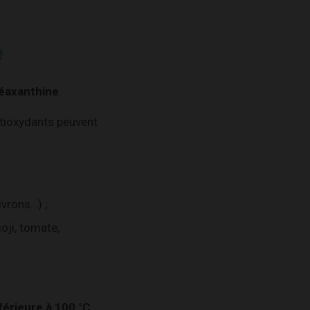
e
éaxanthine
.
ntioxydants peuvent
ivrons…) ;
oji, tomate,
férieure à 100 °C
.