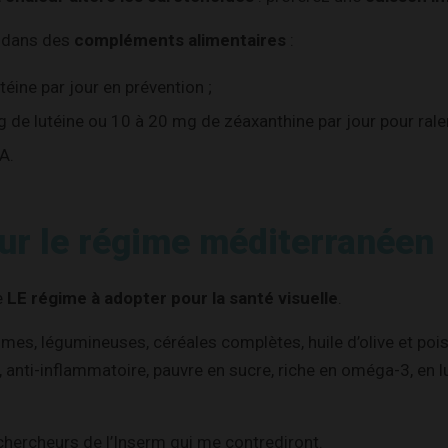
i dans des
compléments alimentaires
:
téine par jour en prévention ;
 de lutéine ou 10 à 20 mg de zéaxanthine par jour pour ralen
A.
ur le régime méditerranéen
e
LE régime à adopter pour la santé visuelle
.
umes, légumineuses, céréales complètes, huile d’olive et pois
, anti-inflammatoire, pauvre en sucre, riche en oméga-3, en l
chercheurs de l’Inserm qui me contrediront.