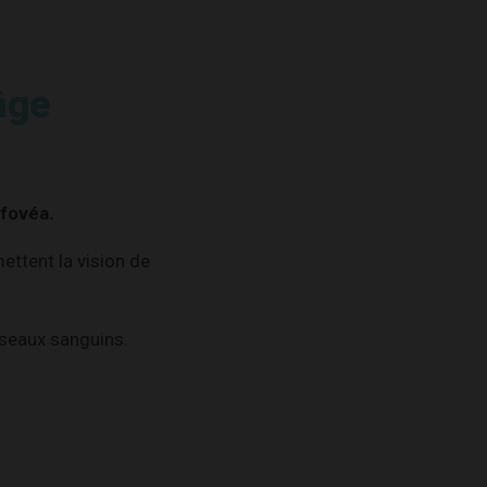
!
âge
fovéa.
ettent la vision de
isseaux sanguins.