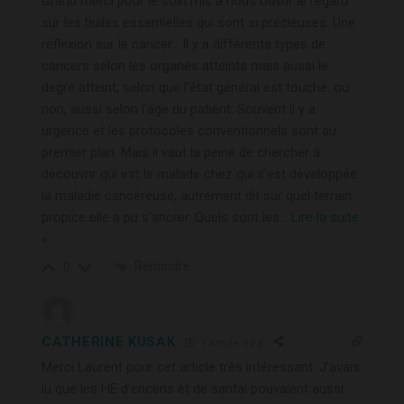
Grand merci pour le soin mis à nous ouvrir le regard
sur les huiles essentielles qui sont si précieuses. Une
réflexion sur le cancer : Il y a différents types de
cancers selon les organes atteints mais aussi le
degré atteint, selon que l’état général est touché. ou
non, aussi selon l’âge du patient. Souvent il y a
urgence et les protocoles conventionnels sont au
premier plan. Mais il vaut la peine de chercher à
découvrir qui est le malade chez qui s’est développée
la maladie cancéreuse, autrement dit sur quel terrain
propice elle a pu s’ancrer. Quels sont les
…
Lire la suite
»
Répondre
0
CATHERINE KUSAK
1 année il y a
Merci Laurent pour cet article très intéressant. J’avais
lu que les HE d’encens et de santal pouvaient aussi