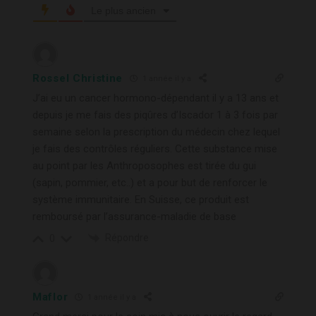
Le plus ancien
Rossel Christine
1 année il y a
J’ai eu un cancer hormono-dépendant il y a 13 ans et
depuis je me fais des piqûres d’Iscador 1 à 3 fois par
semaine selon la prescription du médecin chez lequel
je fais des contrôles réguliers. Cette substance mise
au point par les Anthroposophes est tirée du gui
(sapin, pommier, etc..) et a pour but de renforcer le
système immunitaire. En Suisse, ce produit est
remboursé par l’assurance-maladie de base
Répondre
0
Maflor
1 année il y a