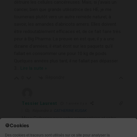
détruire les cellules cancéreuses. Mais, si j’avais un
cancer, bien que grande utilisatrice des HE, je me
tournerais plutôt vers un autre remède naturel, à
savoir, les amandes d’abricots amers. Elles doivent
être redoutablement efficaces et, de ce fait faire très
peur à Big Pharma. La preuve en est que, il y a une
dizaine d’années, il était écrit sur les paquets qu’il
fallait en consommer une pour 10 kg de poids.
Quelques années plus tard, il ne fallait pas dépasser
3
…
Lire la suite »
Répondre
0
Tessier Laurent
1 année il y a
Répondre à
CATHERINE KUSAK
Merci Catherine pour votre commentaire et votre
lien que je vais consulter avec grand intérêt ! Prenez
soin de vous. Laurent