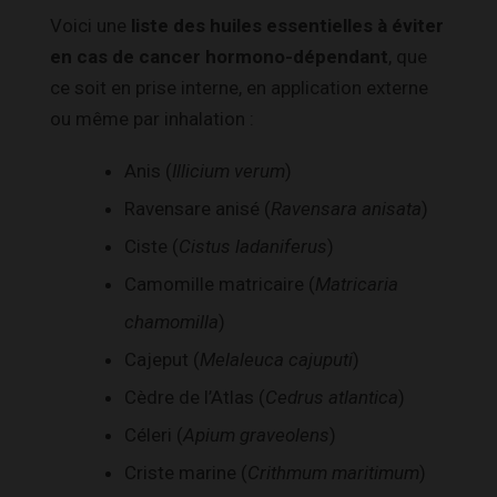
Voici une
liste des huiles essentielles à éviter
en cas de cancer hormono-dépendant
, que
ce soit en prise interne, en application externe
ou même par inhalation :
Anis (
Illicium verum
)
Ravensare anisé (
Ravensara anisata
)
Ciste (
Cistus ladaniferus
)
Camomille matricaire (
Matricaria
chamomilla
)
Cajeput (
Melaleuca cajuputi
)
Cèdre de l’Atlas (
Cedrus atlantica
)
Céleri (
Apium graveolens
)
Criste marine (
Crithmum maritimum
)