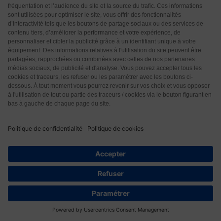
Répondre
0
Martine
1 année il y a
Utilisatrice convaincue des huiles essentielles au
quotidien depuis longtemps, c’est avec grand interêt
que j’ai lu votre lettre. Je suis concernée par un
cancer du sein avec hormonothérapie et la
pharmacienne m’a avisée d’éviter, en dehors d’un
simple usage culinaire, un grand nombre de
substances naturelles, plantes ou HE, certaines à
cause effectivement de leur effet « oestrogene-like »
mais la plupart car elles inhibent ou induisent le CYP
3A4 qui dégrade le médicament que je prends au
niveau du foie. Cela aurait pour effet soit d’augmenter
5
les effets secondaires, soit de diminuer l’efficacité du
médicament. Vous pouvez imaginer ma déception
de
…
Lire la suite »