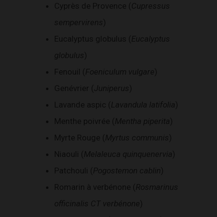
Cyprès de Provence (
Cupressus
sempervirens
)
Eucalyptus globulus (
Eucalyptus
globulus
)
Fenouil (
Foeniculum vulgare
)
Genévrier (
Juniperus
)
Lavande aspic (
Lavandula latifolia
)
Menthe poivrée (
Mentha piperita
)
Myrte Rouge (
Myrtus communis
)
Niaouli (
Melaleuca quinquenervia
)
Patchouli (
Pogostemon cablin
)
Romarin à verbénone (
Rosmarinus
officinalis CT verbénone
)