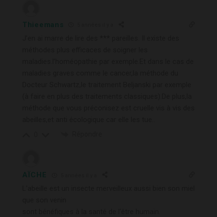
Thieemans
5 années il y a
J’en ai marre de lire des *** pareilles. Il existe des
méthodes plus efficaces de soigner les
maladies.l’homéopathie par exemple.Et dans le cas de
maladies graves comme le cancer,la méthode du
Docteur Schwartz,le traitement Beljanski par exemple
(à faire en plus des traitements classiques).De plus,la
méthode que vous préconisez est cruelle vis à vis des
abeilles,et anti écologique car elle les tue..
Répondre
0
AÏCHE
5 années il y a
L’abeille est un insecte merveilleux aussi bien son miel
que son venin
sont bénéfiques à la santé de l’être humain.