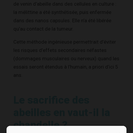
de venin d’abeille dans des cellules en culture :
la mélittine a été synthétisée, puis enfermée
dans des nanos capsules. Elle n’a été libérée
qu’au contact de la tumeur.
Cette méthode ingénieuse permettrait d’éviter
les risques d’effets secondaires néfastes
(dommages musculaires ou nerveux) quand les
essais seront étendus à l’humain, a priori d’ici 5
ans.
Le sacrifice des
abeilles en vaut-il la
chandelle ?