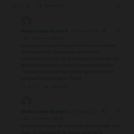
Répondre
0
Madzou jean Bernard
5 années il y a
Répondre à
AÏCHE
bonjour,je voulais avoir la précision sur les produits
de rhumatismes .Puisque les symptômes
commencent à l’age de 30 ans ,peut-on prendre ces
produits comme pour mener à bien sa prévention
?.Où bien non en tant qu’homme qui n’en souffre
pas pour la circonstance ?.Merci
Répondre
0
Madzou jean Bernard
5 années il y a
Répondre à
AÏCHE
Veuillez m’excuser de la précision de la maladie ,à la
place du rhumatisme ,je voulais parler de la