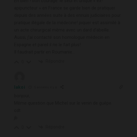
Eh bien ! bon courage. le seul et unique « ex-
apipuncteur » en France se garde bien de pratiquer
depuis des années suite à des ennuis judiciaires pour
pratique illégale de la médecine! piquer est assimilé à
un acte chirurgical même avec un dard d’abeille.
Aussi, j’ai contacté son homologue médecin en
Espagne et pareil il ne le fait plus!
Il faudrait partir en Roumanie…
Répondre
0
lakoi
5 années il y a
bonjour,
Même question que Michel sur le venin de guêpe.
cdt
jb
Répondre
0