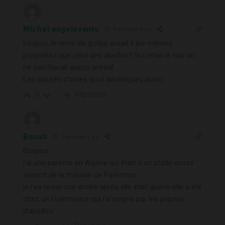
Michel angelosanto
5 années il y a
bonjour, le venin de guêpe aurait il les mêmes
propriétés que celui des abeilles? Si c’était le cas on
ne sacrifierait aucun animal.
Les piqures d’orties sont bénéfiques aussi.
Répondre
0
Bouali
5 années il y a
Bonjour
j’ai une parente en Algérie qui était à un stade assez
avancé de la maladie de Parkinson
je l’es revue une année après elle était guérie elle a été
chez un Guerrisseur qui l’a soigné par les piqures
d’abeilles