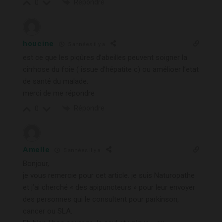
Répondre
0
houcine
5 années il y a
est ce que les piqûres d’abeilles peuvent soigner la
cirrhose du foie ( issue d’hépatite c) ou amélioer l’etat
de santé du malade.
merci de me répondre
Répondre
0
Amelle
5 années il y a
Bonjour,
je vous remercie pour cet article. je suis Naturopathe
et j’ai cherché « des apipuncteurs » pour leur envoyer
des personnes qui le consultent pour parkinson,
cancer ou SLA.