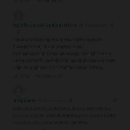
Répondre
0
Nicole Seidel-Guinebretière
5 années il y a
Il existe en Allemagne une très vieille méthode,
inspirée à l’origine des abeilles, mais
malheureusement presque oubliée : la méthode dite
de Baunscheidt. Je m’étonne depuis plusieurs années
déjà de ne jamais la voir mentionnée en France.
Répondre
0
Stéphanie
5 années il y a
Non pas prête à tuer des abeilles et autres animaux
pour me soigner. Faire un travail sur les causes réelles
dont et surtout les émotions négatives