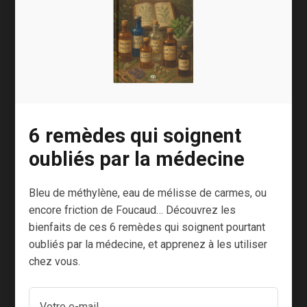
Le meilleur dans la
musique c’est le
silence !
Si les effets néfastes du bruit sur la santé ne
sont plus un secret, on ignore davantage les
6 remèdes qui soignent
bienfaits du silence.
oubliés par la médecine
Il semblerait que c’est lorsque le silence
intervient après une stimulation sonore qu’il
Bleu de méthylène, eau de mélisse de carmes, ou
soit le plus profitable.
encore friction de Foucaud… Découvrez les
bienfaits de ces 6 remèdes qui soignent pourtant
C’est ce qu’on trouvé des chercheurs en
oubliés par la médecine, et apprenez à les utiliser
7
neurologie de l’université de Pavie, en Italie
.
chez vous.
L’expérience visait à observer les effets de la
musique sur trois paramètres mesurés au