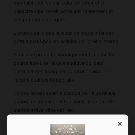
mentalement, ce qui réduit encore notre
capacité à percevoir notre environnement et
ses potentiels dangers.
L’exposition à des niveaux de bruits intenses
détruit peu à peu les cellules de l’oreille interne.
Si cela se produit épisodiquement, le résultat
pourra être une fatigue auditive qui peut
entraîner des acouphènes ou une baisse de
l’acuité auditive temporaire.
Lorsqu’on est soumis chaque jour à un niveau
sonore qui dépasse 80 décibels, le risque de
surdité irréversible est réel.
×