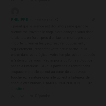
PHILIPPE
4 années il y a
il parait que le silence est d’or .moi j’aime quand le
silence me traverse le corp .alors asseyez vous dans
le silence, en foret ,près d’un lac ,en montagne ,peu
importe …. fermer les yeux respirer doucement ,
régulièrement , ressenter votre cœur battre . puis
entrer dans votre église , votre temple ,votre mosquée
a l’intérieur de vous . Peu importe ou l’on est ,tout ce
passe a l’intérieur . Ci vous parvenez a rentrer dans
l’espace immobile qui est au cœur de vous ,vous
toucherez la nature originelle qui est a l’intérieur de
chaque être humain. L’AMOUR INCONDITIONEL
…
Lire
la suite »
Répondre
0