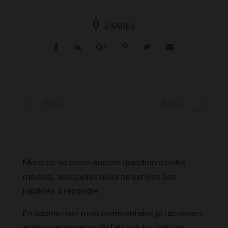
0
SHARES
PREV
NEXT
Merci de ne poser aucune question d’ordre
médical, auxquelles nous ne serions pas
habilités à répondre.
En soumettant mon commentaire, je reconnais
avoir connaissance du fait que
les éditions