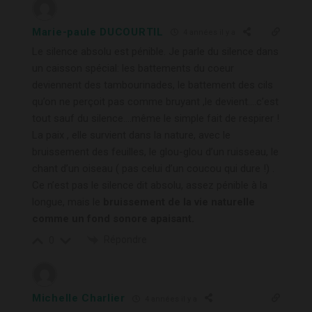
Marie-paule DUCOURTIL
4 années il y a
Le silence absolu est pénible. Je parle du silence dans
un caisson spécial: les battements du coeur
deviennent des tambourinades, le battement des cils
qu’on ne perçoit pas comme bruyant ,le devient….c’est
tout sauf du silence….même le simple fait de respirer !
La paix , elle survient dans la nature, avec le
bruissement des feuilles, le glou-glou d’un ruisseau, le
chant d’un oiseau ( pas celui d’un coucou qui dure !) .
Ce n’est pas le silence dit absolu, assez pénible à la
longue, mais le
bruissement de la vie naturelle
comme un fond sonore apaisant.
Répondre
0
Michelle Charlier
4 années il y a