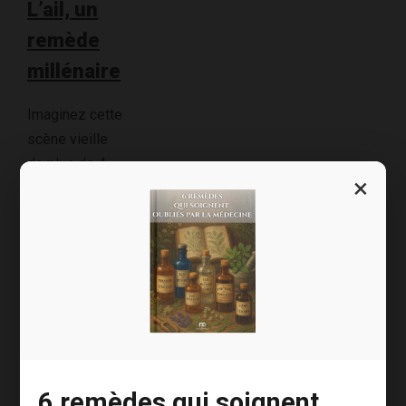
L’ail, un
remède
millénaire
Imaginez cette
scène vieille
de plus de 4
×
500 ans. Sous
un soleil
écrasant, les
ouvriers qui
bâtissent la
pyramide de
Khéops
déposent leurs
outils. Ils
6 remèdes qui soignent