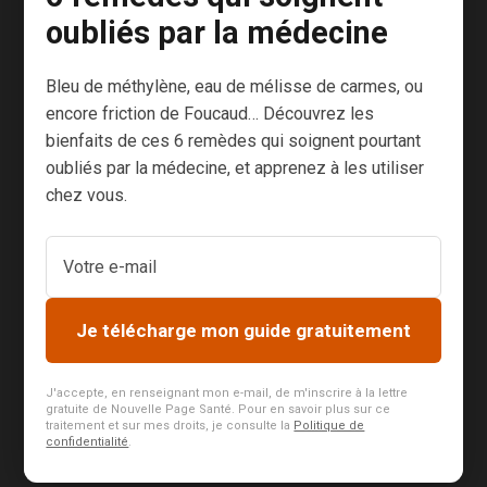
refusent de
oubliés par la médecine
poursuivre le
chantier. La
Bleu de méthylène, eau de mélisse de carmes, ou
raison ? Leur
encore friction de Foucaud… Découvrez les
ration
bienfaits de ces 6 remèdes qui soignent pourtant
quotidienne a
oubliés par la médecine, et apprenez à les utiliser
été supprimée.
chez vous.
Leur ration d’ail
! Selon
Hérodote, ce
serait l’un des
premiers
Je télécharge mon guide gratuitement
conflits
sociaux de
J'accepte, en renseignant mon e-mail, de m'inscrire à la lettre
gratuite de Nouvelle Page Santé. Pour en savoir plus sur ce
l’Histoire, la...
traitement et sur mes droits, je consulte la
Politique de
confidentialité
.