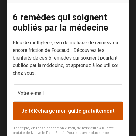
nous avons
coutume
6 remèdes qui soignent
d’ignorer…
oubliés par la médecine
jusqu’au jour où
une dent se
Bleu de méthylène, eau de mélisse de carmes, ou
met à bouger.
encore friction de Foucaud… Découvrez les
Et là, il est
bienfaits de ces 6 remèdes qui soignent pourtant
souvent trop
oubliés par la médecine, et apprenez à les utiliser
tard. Gingivite
chez vous.
et parodontite,
faisons le
point.
Problèmes aux
Je télécharge mon guide gratuitement
gencives, un
mal tellement
courant Si nous
J'accepte, en renseignant mon e-mail, de m'inscrire à la lettre
gratuite de Nouvelle Page Santé. Pour en savoir plus sur ce