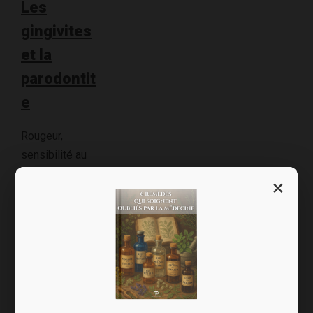
Les
gingivites
et la
parodontit
e
Rougeur,
sensibilité au
chaud ou au
×
froid,
saignement
des gencives
au brossage,
mauvaise
haleine… Autant
de signaux que