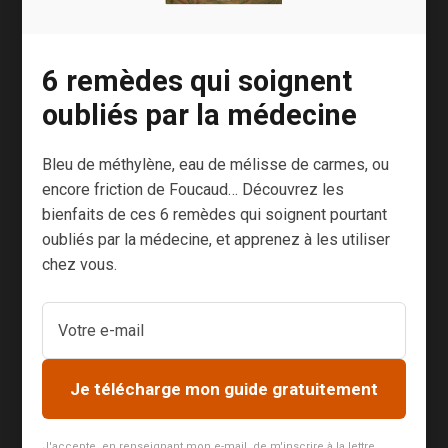
régulièrement
une soirée
“septième art”
6 remèdes qui soignent
chez moi,
oubliés par la médecine
durant laquelle
nous
Bleu de méthylène, eau de mélisse de carmes, ou
visionnons nos
encore friction de Foucaud… Découvrez les
films favoris,
bienfaits de ces 6 remèdes qui soignent pourtant
façon dernière
oubliés par la médecine, et apprenez à les utiliser
séance d’Eddy
chez vous.
Mitchell. Lors
des dernières
fois où nous
nous sommes
prêtés à ce
Je télécharge mon guide gratuitement
petit rituel, j’ai
constaté qu’il
J'accepte, en renseignant mon e-mail, de m'inscrire à la lettre