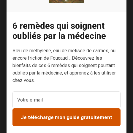
en négliger les
premiers
signes…
6 remèdes qui soignent
D’autant qu’on
oubliés par la médecine
peut faire
baisser la
Bleu de méthylène, eau de mélisse de carmes, ou
tension
encore friction de Foucaud… Découvrez les
naturellement
bienfaits de ces 6 remèdes qui soignent pourtant
avec des
oubliés par la médecine, et apprenez à les utiliser
moyens
chez vous.
parfois
désarmants de
simplicité. Une
question de
Je télécharge mon guide gratuitement
pression La
tension