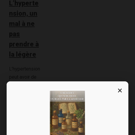
L’hyperte
nsion, un
mal à ne
pas
prendre à
la légère
L’hypertension
peut avoir de
graves
×
conséquences
(infarctus, AVC,
atteinte des
reins ou des
yeux…). Il ne
faut donc pas