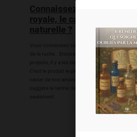
Connaissez-vous la gelée
royale, le caviar de la sant
naturelle ?
Vous connaissez sûrement la propolis, ce trés
de la ruche… Encore plus élaborée que la
propolis, il y a les bienfaits de la gelée royale.
C’est le produit le plus précieux de la ruche, le
caviar de nos amies les abeilles ! Comme le
suggère le terme de « gelée royale », elle est
seulement...