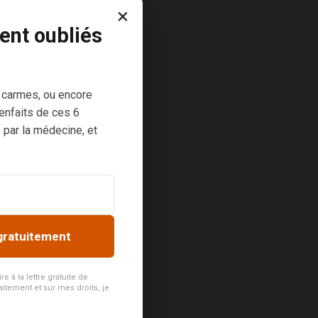
×
ent oubliés
 carmes, ou encore
enfaits de ces 6
 par la médecine, et
gratuitement
 à la lettre gratuite de
aitement et sur mes droits, je