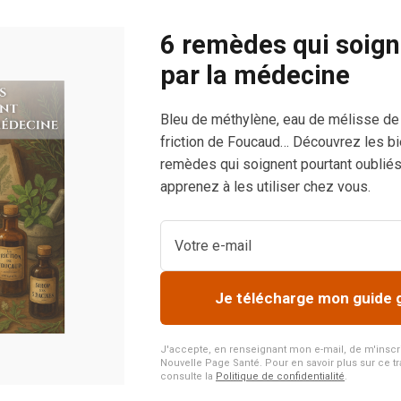
6 remèdes qui soign
é
par la médecine
Bleu de méthylène, eau de mélisse de
or
friction de Foucaud… Découvrez les bi
remèdes qui soignent pourtant oubliés
apprenez à les utiliser chez vous.
Je télécharge mon guide 
J'accepte, en renseignant mon e-mail, de m'inscrire
Nouvelle Page Santé. Pour en savoir plus sur ce tr
consulte la
Politique de confidentialité
.