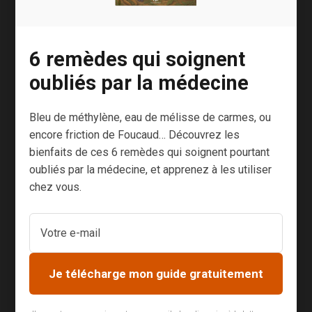
qui enchante
les adeptes de
l’Ayurvéda
6 remèdes qui soignent
depuis des
oubliés par la médecine
millénaires. Si
elle est
Bleu de méthylène, eau de mélisse de carmes, ou
particulièremen
encore friction de Foucaud… Découvrez les
t précieuse
bienfaits de ces 6 remèdes qui soignent pourtant
pour les
oubliés par la médecine, et apprenez à les utiliser
femmes, tout
chez vous.
le monde peut
profiter de ses
multiples
bienfaits. Une
Je télécharge mon guide gratuitement
force enracinée
Le shatavari