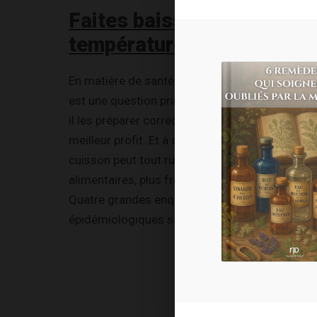
Faites baisser la
température !
En matière de santé, bien choisir ses aliments
est une question primordiale. Mais encore faut
il les préparer correctement pour en tirer le
meilleur profit. Et à ce chapitre, une mauvaise
cuisson peut tout ruiner. Les carences
alimentaires, plus fréquentes qu’on ne le croit
Quatre grandes enquêtes alimentaires et étud
épidémiologiques se sont penchées sur les...