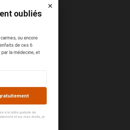
×
ent oubliés
 carmes, ou encore
enfaits de ces 6
 par la médecine, et
gratuitement
 à la lettre gratuite de
aitement et sur mes droits, je