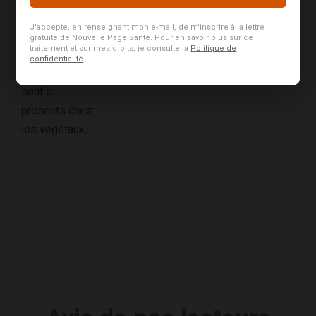
antioxydants).
J'accepte, en renseignant mon e-mail, de m'inscrire à la lettre
Un bouclier
gratuite de Nouvelle Page Santé. Pour en savoir plus sur ce
traitement et sur mes droits, je consulte la
Politique de
végétal Si les
confidentialité
.
polyphénols
sont si
présents chez
les végétaux,...