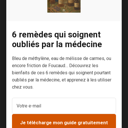
car ils sont
anti-âge, anti-
cancer et
protecteurs
6 remèdes qui soignent
pour la sphère
cardiovasculair
oubliés par la médecine
e1. Voici
comment
Bleu de méthylène, eau de mélisse de carmes, ou
choisir les
encore friction de Foucaud… Découvrez les
meilleures
bienfaits de ces 6 remèdes qui soignent pourtant
oubliés par la médecine, et apprenez à les utiliser
sources (et en
chez vous.
prime,
quelques
recettes pour
vous assurer
de faire le plein
Je télécharge mon guide gratuitement
de ces super