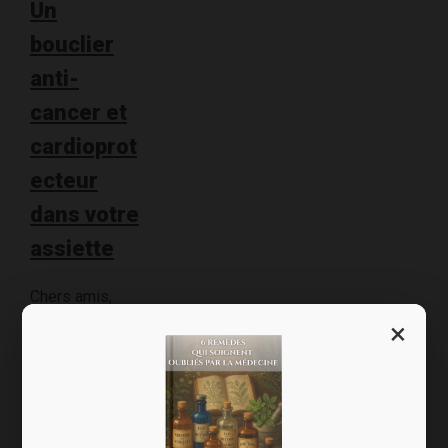
Un
bouclier
anti-
cancer et
cardioprot
ecteur
dans votre
assiette
Chers amis,
Les
×
polyphénols
sont la star du
régime
méditerranéen