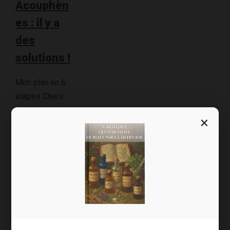
Acouphèn
es : il y a
des
solutions !
Mon plan en 6
étapes Chers
amis, Merci
×
encore de
votre soutien
et de votre
compassion
face à mon
expérience des
acouphènes.
Merci d’avoir