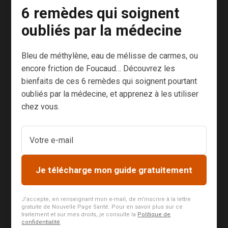
partagé avec
6 remèdes qui soignent
moi votre
oubliés par la médecine
expérience,
parfois
Bleu de méthylène, eau de mélisse de carmes, ou
douloureuse.
encore friction de Foucaud… Découvrez les
Je vous livre
bienfaits de ces 6 remèdes qui soignent pourtant
ici les pistes
oubliés par la médecine, et apprenez à les utiliser
de solutions
chez vous.
que j’ai pu
rassembler, à
travers mes
recherches et
aussi grâce à
Je télécharge mon guide gratuitement
vos
commentaires.
J'accepte, en renseignant mon e-mail, de m'inscrire à la lettre
gratuite de Nouvelle Page Santé. Pour en savoir plus sur ce
Soyons
traitement et sur mes droits, je consulte la
Politique de
confidentialité
.
francs,...