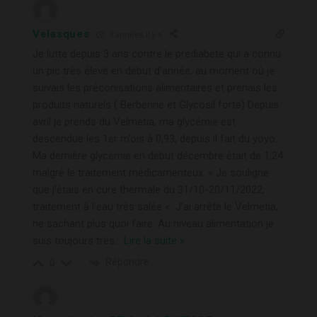
Velasques
3 années il y a
Je lutte depuis 3 ans contre le prediabete qui a connu
un pic très élevé en début d’année, au moment où je
suivais les préconisations alimentaires et prenais les
produits naturels ( Berberine et Glycosil forte) Depuis
avril je prends du Velmetia, ma glycémie est
descendue les 1er m’ois à 0,93, depuis il fait du yoyo.
Ma dernière glycémie en début décembre était de 1,24
malgré le traitement médicamenteux. « Je souligne
que j’étais en cure thermale du 31/10-20/11/2022,
traitement à l’eau très salée « J’ai arrêté le Velmetia,
ne sachant plus quoi faire. Au niveau alimentation je
suis toujours très
…
Lire la suite »
Répondre
0