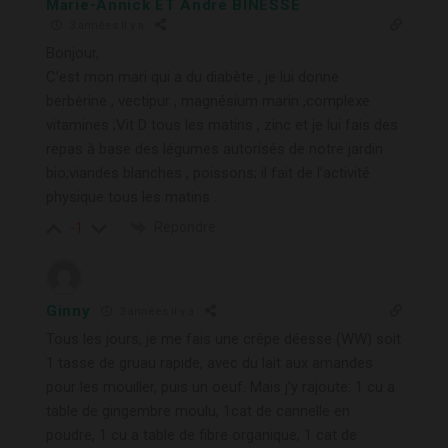
Marie-Annick ET André BINESSE
3 années il y a
Bonjour,
C’est mon mari qui a du diabète , je lui donne
berbérine , vectipur , magnésium marin ,complexe
vitamines ;Vit D tous les matins , zinc et je lui fais des
repas à base des légumes autorisés de notre jardin
bio,viandes blanches , poissons; il fait de l’activité
physique tous les matins .
Répondre
-1
Ginny
3 années il y a
Tous les jours, je me fais une crêpe déesse (WW) soit
1 tasse de gruau rapide, avec du lait aux amandes
pour les mouiller, puis un oeuf. Mais j’y rajoute: 1 cu a
table de gingembre moulu, 1cat de cannelle en
poudre, 1 cu a table de fibre organique, 1 cat de